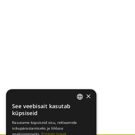
×
See veebisait kasutab
ENGLISH
küpsiseid
ESTONIAN
Kasutame küpsiseid sisu, reklaamide
isikupärastamiseks ja liikluse
analüüsimiseks.
Rohkem teavet