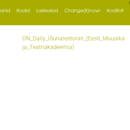
ranid
Koolid
Lasteaiad
Change(K)now!
Koolitoit
DN_Daily_lõunarestoran_(Eesti_Muusika-
ja_Teatriakadeemia)